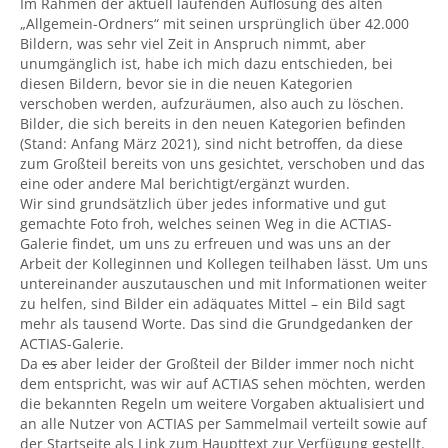
Im Rahmen der aktuell laufenden Auflösung des alten
„Allgemein-Ordners“ mit seinen ursprünglich über 42.000
Bildern, was sehr viel Zeit in Anspruch nimmt, aber
unumgänglich ist, habe ich mich dazu entschieden, bei
diesen Bildern, bevor sie in die neuen Kategorien
verschoben werden, aufzuräumen, also auch zu löschen.
Bilder, die sich bereits in den neuen Kategorien befinden
(Stand: Anfang März 2021), sind nicht betroffen, da diese
zum Großteil bereits von uns gesichtet, verschoben und das
eine oder andere Mal berichtigt/ergänzt wurden.
Wir sind grundsätzlich über jedes informative und gut
gemachte Foto froh, welches seinen Weg in die ACTIAS-
Galerie findet, um uns zu erfreuen und was uns an der
Arbeit der Kolleginnen und Kollegen teilhaben lässt. Um uns
untereinander auszutauschen und mit Informationen weiter
zu helfen, sind Bilder ein adäquates Mittel – ein Bild sagt
mehr als tausend Worte. Das sind die Grundgedanken der
ACTIAS-Galerie.
Da
es
aber leider der Großteil der Bilder immer noch nicht
dem entspricht, was wir auf ACTIAS sehen möchten, werden
die bekannten Regeln um weitere Vorgaben aktualisiert und
an alle Nutzer von ACTIAS per Sammelmail verteilt sowie auf
der Startseite als Link zum Haupttext zur Verfügung gestellt.