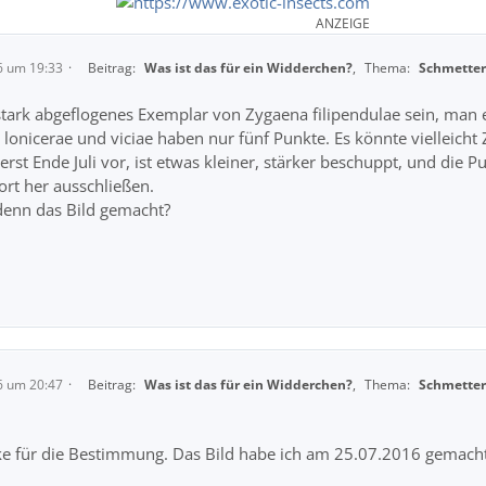
ANZEIGE
6 um 19:33
Beitrag:
Was ist das für ein Widderchen?
,
Thema:
Schmetter
stark abgeflogenes Exemplar von Zygaena filipendulae sein, man 
i, lonicerae und viciae haben nur fünf Punkte. Es könnte vielleich
rst Ende Juli vor, ist etwas kleiner, stärker beschuppt, und die 
t her ausschließen.
enn das Bild gemacht?
6 um 20:47
Beitrag:
Was ist das für ein Widderchen?
,
Thema:
Schmetter
e für die Bestimmung. Das Bild habe ich am 25.07.2016 gemacht