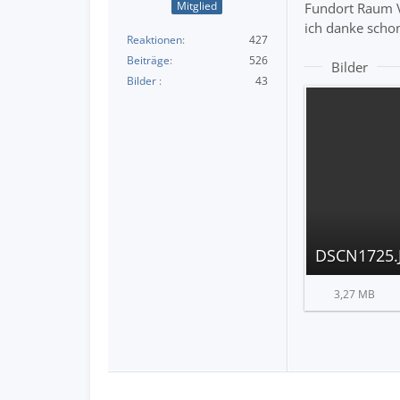
Mitglied
Fundort Raum V
ich danke scho
Reaktionen
427
Beiträge
526
Bilder
Bilder
43
DSCN1725.
3,27 MB