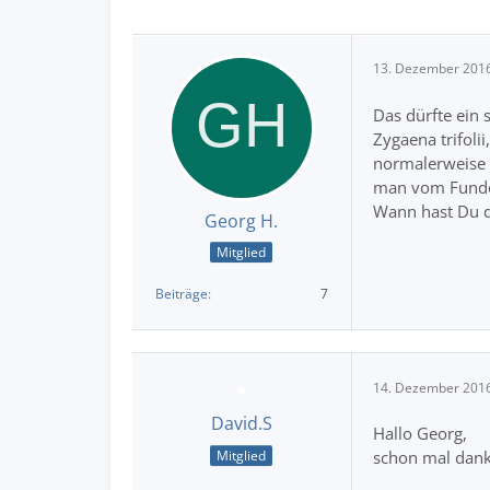
13. Dezember 201
Das dürfte ein 
Zygaena trifoli
normalerweise e
man vom Fundor
Wann hast Du d
Georg H.
Mitglied
Beiträge
7
14. Dezember 201
David.S
Hallo Georg,
Mitglied
schon mal dank