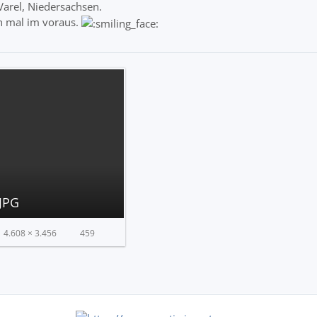
arel, Niedersachsen.
n mal im voraus.
JPG
4.608 × 3.456
459