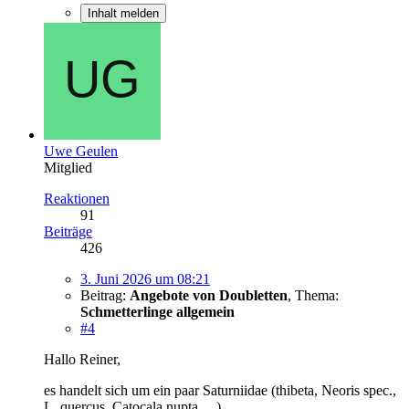
Inhalt melden
Uwe Geulen
Mitglied
Reaktionen
91
Beiträge
426
3. Juni 2026 um 08:21
Beitrag:
Angebote von Doubletten
,
Thema:
Schmetterlinge allgemein
#4
Hallo Reiner,
es handelt sich um ein paar Saturniidae (thibeta, Neoris spec.,
L. quercus, Catocala nupta….)