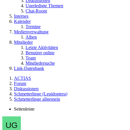
Diskussionen
Unerledigte Themen
Chat-Room
Internes
Kalender
Termine
Medienverwaltung
Alben
Mitglieder
Letzte Aktivitäten
Benutzer online
Team
Mitgliedersuche
Link-Datenbank
ACTIAS
Forum
Diskussionen
Schmetterlinge (Lepidoptera)
Schmetterlinge allgemein
Seitenleiste