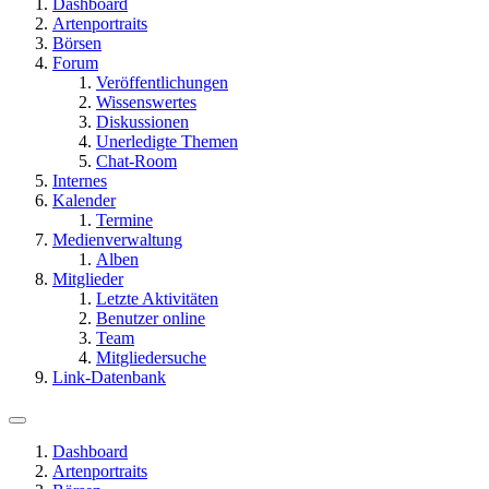
Dashboard
Artenportraits
Börsen
Forum
Veröffentlichungen
Wissenswertes
Diskussionen
Unerledigte Themen
Chat-Room
Internes
Kalender
Termine
Medienverwaltung
Alben
Mitglieder
Letzte Aktivitäten
Benutzer online
Team
Mitgliedersuche
Link-Datenbank
Dashboard
Artenportraits