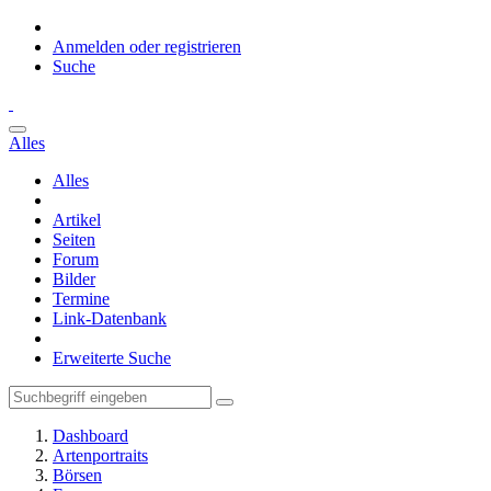
Anmelden oder registrieren
Suche
Alles
Alles
Artikel
Seiten
Forum
Bilder
Termine
Link-Datenbank
Erweiterte Suche
Dashboard
Artenportraits
Börsen