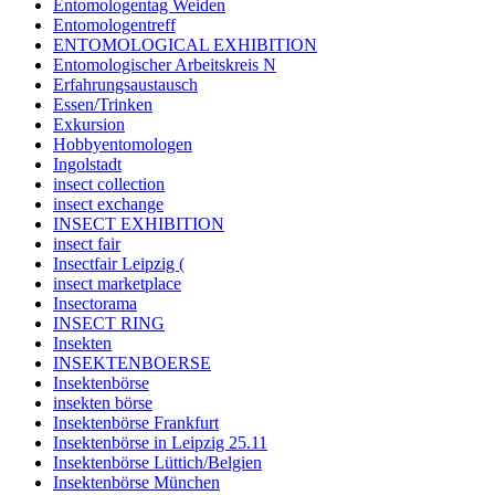
Entomologentag Weiden
Entomologentreff
ENTOMOLOGICAL EXHIBITION
Entomologischer Arbeitskreis N
Erfahrungsaustausch
Essen/Trinken
Exkursion
Hobbyentomologen
Ingolstadt
insect collection
insect exchange
INSECT EXHIBITION
insect fair
Insectfair Leipzig (
insect marketplace
Insectorama
INSECT RING
Insekten
INSEKTENBOERSE
Insektenbörse
insekten börse
Insektenbörse Frankfurt
Insektenbörse in Leipzig 25.11
Insektenbörse Lüttich/Belgien
Insektenbörse München