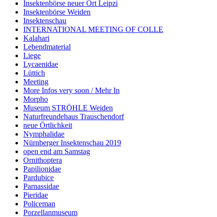
Insektenbörse neuer Ort Leipzi
Insektenbörse Weiden
Insektenschau
INTERNATIONAL MEETING OF COLLE
Kalahari
Lebendmaterial
Liege
Lycaenidae
Lüttich
Meeting
More Infos very soon / Mehr In
Morpho
Museum STRÖHLE Weiden
Naturfreundehaus Trauschendorf
neue Örtlichkeit
Nymphalidae
Nürnberger Insektenschau 2019
open end am Samstag
Ornithoptera
Papilionidae
Pardubice
Parnassidae
Pieridae
Policeman
Porzellanmuseum