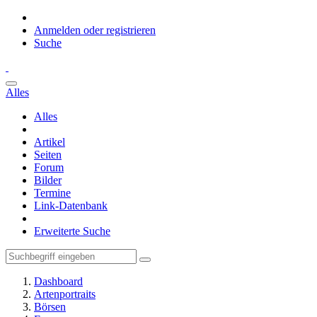
Anmelden oder registrieren
Suche
Alles
Alles
Artikel
Seiten
Forum
Bilder
Termine
Link-Datenbank
Erweiterte Suche
Dashboard
Artenportraits
Börsen