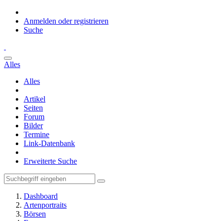
Anmelden oder registrieren
Suche
Alles
Alles
Artikel
Seiten
Forum
Bilder
Termine
Link-Datenbank
Erweiterte Suche
Dashboard
Artenportraits
Börsen