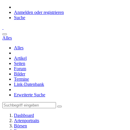
Anmelden oder registrieren
Suche
Alles
Alles
Artikel
Seiten
Forum
Bilder
Termine
Link-Datenbank
Erweiterte Suche
Dashboard
Artenportraits
Börsen