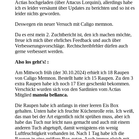
Actias hochgeladen (über Attacus Lorquini), allerdings habe
ich es leider versäumt über Updates zu berichten und so ist es
leider nichts geworden.
Deswegen ein neuer Versuch mit Caligo memnon.
Da es erst mein 2. Zuchtbericht ist, den ich machen möchte,
freue ich mich über ehrliches Feedback und auch über
Verbesserungsvorschläge. Rechtschreibfehler dürfen auch
gerne verbessert werden.
Also los geht's! :
Am Mittwoch früh (der 30.10.2024) erhielt ich 18 Raupen
von Caligo Memnon. Bestellt hatte ich 15 Raupen. Zu den 3
extra Raupen habe ich noch 17 Eier geschenkt bekommen.
Verschickt wurden sich von den Sardinien vom Actias
Mitglied
manola bellanca.
Die Raupen habe ich anfangs in einer leeren Eis Box
gehalten. Unten habe ich feuchte Küchenrolle rein. Ich weiß,
das man bei der Art eigentlich nicht sprühen muss, aber ich
habe das Tuch nur leicht nass gemacht und auch mit einem
anderen Tuch abgetupft, damit wenigstens ein wenig
Luftfeuchtigkeit vorhanden ist. Nach 1 Tag habe ich die
Raupen in eine größere Box getan. Auch immer gleich mit