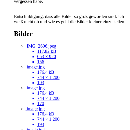
vergessen habe.
Entschuldigung, dass alle Bilder so groß geworden sind. Ich
weiß nicht ob und wie es geht die Bilder kleiner einzustellen.
Bilder
IMG_2606.jpeg
117,82 kB
653 × 920
156
image.jpg
176,4 kB
744 × 1.200
193
image.jpg
176,4 kB
744 × 1.200
170
image.jpg
176,4 kB
744 × 1.200
193
image.jpg