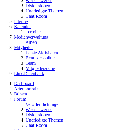
Wissenswertes
Diskussionen
Unerledigte Themen
Chat-Room
Internes
Kalender
Termine
Medienverwaltung
Alben
Mitglieder
Letzte Aktivitäten
Benutzer online
Team
Mitgliedersuche
Link-Datenbank
Dashboard
Artenportraits
Börsen
Forum
Veröffentlichungen
Wissenswertes
Diskussionen
Unerledigte Themen
Chat-Room