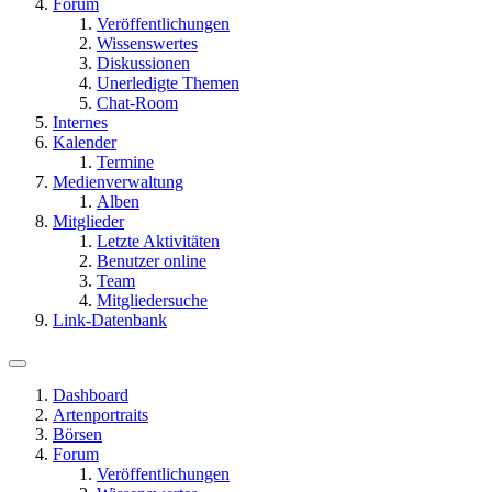
Forum
Veröffentlichungen
Wissenswertes
Diskussionen
Unerledigte Themen
Chat-Room
Internes
Kalender
Termine
Medienverwaltung
Alben
Mitglieder
Letzte Aktivitäten
Benutzer online
Team
Mitgliedersuche
Link-Datenbank
Dashboard
Artenportraits
Börsen
Forum
Veröffentlichungen