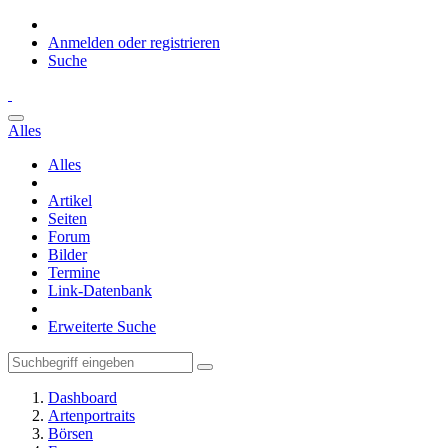
Anmelden oder registrieren
Suche
Alles
Alles
Artikel
Seiten
Forum
Bilder
Termine
Link-Datenbank
Erweiterte Suche
Dashboard
Artenportraits
Börsen