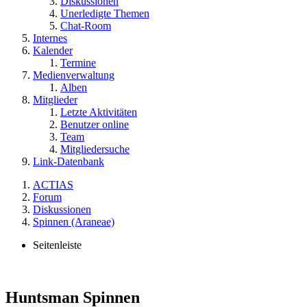
Diskussionen
Unerledigte Themen
Chat-Room
Internes
Kalender
Termine
Medienverwaltung
Alben
Mitglieder
Letzte Aktivitäten
Benutzer online
Team
Mitgliedersuche
Link-Datenbank
ACTIAS
Forum
Diskussionen
Spinnen (Araneae)
Seitenleiste
Huntsman Spinnen