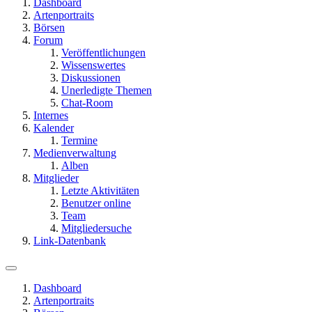
Dashboard
Artenportraits
Börsen
Forum
Veröffentlichungen
Wissenswertes
Diskussionen
Unerledigte Themen
Chat-Room
Internes
Kalender
Termine
Medienverwaltung
Alben
Mitglieder
Letzte Aktivitäten
Benutzer online
Team
Mitgliedersuche
Link-Datenbank
Dashboard
Artenportraits