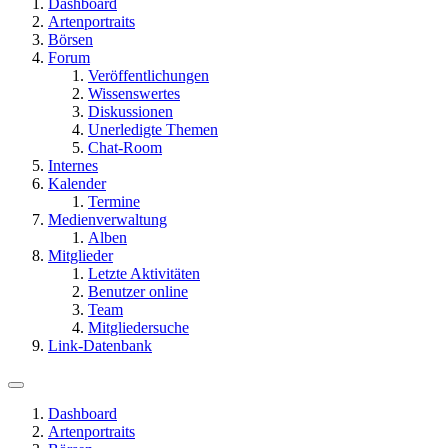
Dashboard
Artenportraits
Börsen
Forum
Veröffentlichungen
Wissenswertes
Diskussionen
Unerledigte Themen
Chat-Room
Internes
Kalender
Termine
Medienverwaltung
Alben
Mitglieder
Letzte Aktivitäten
Benutzer online
Team
Mitgliedersuche
Link-Datenbank
Dashboard
Artenportraits