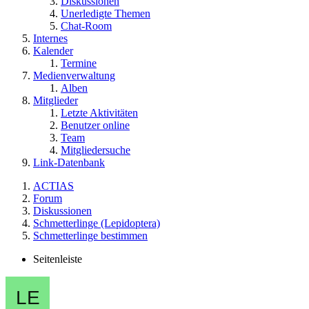
Diskussionen
Unerledigte Themen
Chat-Room
Internes
Kalender
Termine
Medienverwaltung
Alben
Mitglieder
Letzte Aktivitäten
Benutzer online
Team
Mitgliedersuche
Link-Datenbank
ACTIAS
Forum
Diskussionen
Schmetterlinge (Lepidoptera)
Schmetterlinge bestimmen
Seitenleiste