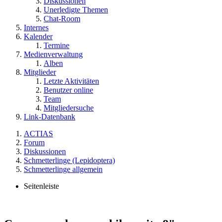
Diskussionen
Unerledigte Themen
Chat-Room
Internes
Kalender
Termine
Medienverwaltung
Alben
Mitglieder
Letzte Aktivitäten
Benutzer online
Team
Mitgliedersuche
Link-Datenbank
ACTIAS
Forum
Diskussionen
Schmetterlinge (Lepidoptera)
Schmetterlinge allgemein
Seitenleiste