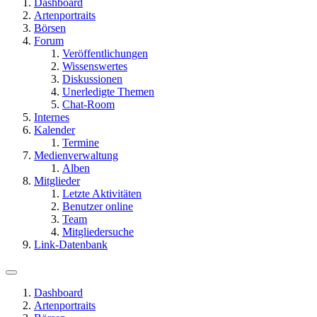
Dashboard
Artenportraits
Börsen
Forum
Veröffentlichungen
Wissenswertes
Diskussionen
Unerledigte Themen
Chat-Room
Internes
Kalender
Termine
Medienverwaltung
Alben
Mitglieder
Letzte Aktivitäten
Benutzer online
Team
Mitgliedersuche
Link-Datenbank
Dashboard
Artenportraits