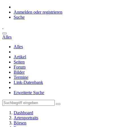
Anmelden oder registrieren
Suche
Alles
Alles
Artikel
Seiten
Forum
Bilder
Termine
Link-Datenbank
Erweiterte Suche
Dashboard
Artenportraits
Börsen