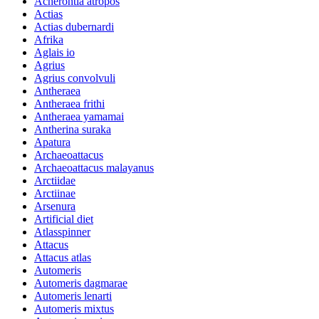
Acherontia atropos
Actias
Actias dubernardi
Afrika
Aglais io
Agrius
Agrius convolvuli
Antheraea
Antheraea frithi
Antheraea yamamai
Antherina suraka
Apatura
Archaeoattacus
Archaeoattacus malayanus
Arctiidae
Arctiinae
Arsenura
Artificial diet
Atlasspinner
Attacus
Attacus atlas
Automeris
Automeris dagmarae
Automeris lenarti
Automeris mixtus