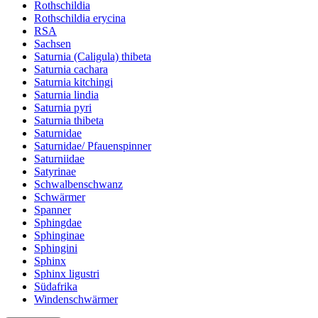
Rothschildia
Rothschildia erycina
RSA
Sachsen
Saturnia (Caligula) thibeta
Saturnia cachara
Saturnia kitchingi
Saturnia lindia
Saturnia pyri
Saturnia thibeta
Saturnidae
Saturnidae/ Pfauenspinner
Saturniidae
Satyrinae
Schwalbenschwanz
Schwärmer
Spanner
Sphingdae
Sphinginae
Sphingini
Sphinx
Sphinx ligustri
Südafrika
Windenschwärmer