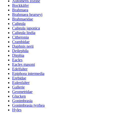
Automeris zozine
Bockkäfer
Brahmaea
Brahmaea hearseyi
Brahmaeidae
Caligula
Caligula japonica
Caligula lindia
Citheronia
Crambidae
Daphnis nerii
Deilephila
Dirphia
Eacles
Eacles masoni
Edelfalter
Epiphora intermedia
Erebidae
Eulenfalter
Gallerie
Geometridae
Glucken
Gonimbrasia
Gonimbrasia tyrrhea
Hyles