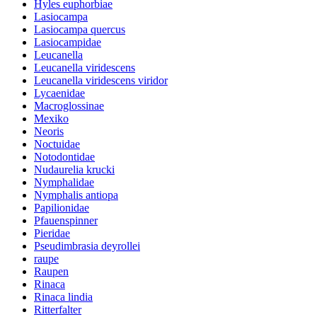
Hyles euphorbiae
Lasiocampa
Lasiocampa quercus
Lasiocampidae
Leucanella
Leucanella viridescens
Leucanella viridescens viridor
Lycaenidae
Macroglossinae
Mexiko
Neoris
Noctuidae
Notodontidae
Nudaurelia krucki
Nymphalidae
Nymphalis antiopa
Papilionidae
Pfauenspinner
Pieridae
Pseudimbrasia deyrollei
raupe
Raupen
Rinaca
Rinaca lindia
Ritterfalter