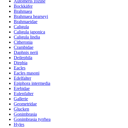
Automeris zozine
Bockkäfer
Brahmaea
Brahmaea hearseyi
Brahmaeidae
Caligula
Caligula japonica
Caligula lindia
Citheronia
Crambidae
Daphnis nerii
Deilephila
Dirphia
Eacles
Eacles masoni
Edelfalter
Epiphora intermedia
Erebidae
Eulenfalter
Gallerie
Geometridae
Glucken
Gonimbrasia
Gonimbrasia tyrrhea
Hyles