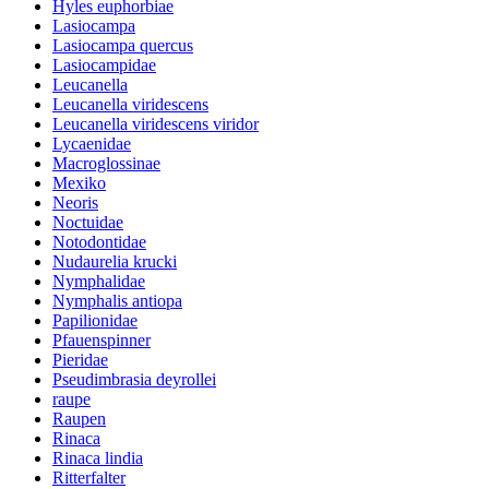
Hyles euphorbiae
Lasiocampa
Lasiocampa quercus
Lasiocampidae
Leucanella
Leucanella viridescens
Leucanella viridescens viridor
Lycaenidae
Macroglossinae
Mexiko
Neoris
Noctuidae
Notodontidae
Nudaurelia krucki
Nymphalidae
Nymphalis antiopa
Papilionidae
Pfauenspinner
Pieridae
Pseudimbrasia deyrollei
raupe
Raupen
Rinaca
Rinaca lindia
Ritterfalter