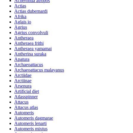
Acherontia atropos
Actias
Actias dubernardi
Afrika
Aglais io
Agrius
Agrius convolvuli
Antheraea
Antheraea frithi
Antheraea yamamai
Antherina suraka
Apatura
Archaeoattacus
Archaeoattacus malayanus
Arctiidae
Arctiinae
Arsenura
Artificial diet
Atlasspinner
Attacus
Attacus atlas
Automeris
Automeris dagmarae
Automeris lenarti
Automeris mixtus