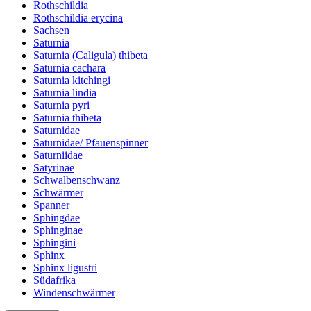
Rothschildia
Rothschildia erycina
Sachsen
Saturnia
Saturnia (Caligula) thibeta
Saturnia cachara
Saturnia kitchingi
Saturnia lindia
Saturnia pyri
Saturnia thibeta
Saturnidae
Saturnidae/ Pfauenspinner
Saturniidae
Satyrinae
Schwalbenschwanz
Schwärmer
Spanner
Sphingdae
Sphinginae
Sphingini
Sphinx
Sphinx ligustri
Südafrika
Windenschwärmer