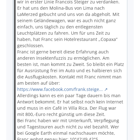
wir in erster Linie Francois Steiger zu verdanken.
Er hat uns den Molina-Bus von Lima nach
LaMerzed gebucht und uns von da abgeholt. Mit
seinem Geländewagen, war es auch nicht ganz
einfach, uns täglich zu den entlegensten
Leuchtplätzen zu fahren. Um für uns Zeit zu
haben, hat Franc sein Hotelrestaurant ‚,Copaxa“
geschlossen.
Franc ist gerne bereit diese Erfahrung auch
anderen Insektenfuzzis zu ermöglichen. Am
besten ist, man kommt zu Zweit. So bleibt ein Platz
für Ausrüstung frei im Auto und es halbieren sich
die Ausflugskosten. Kontakt mit Franc nimmt man
am besten auf über:
https://www.facebook.com/frank.steige...
Allerdings kann es ein paar Tage dauern bis man
Antwort bekommt. Er hat selbst noch kein Internet
und muss in ein Café in Villa Rica. Der Flug war
mit 800,-Euro recht günstig um diese Zeit.
Bei Franc haben wir mit Unterkunft, Verpflegung
und Tagestouren auch nicht zu viel bezahlt. Wer
bei Google Earth einmal nachschauen möchte,
Franc wohnt genau hier: 10°42'49.42"S