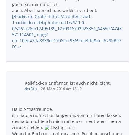
gönnt sie mir natürlich
auch. Aber habe ich das wirklich verdient.
[Blockierte Grafik: https://scontent-vie1-
1.xx.fbcdn.net/hphotos-xat1/v/l/t1.0-
0/s261x260/12495139_1270916792923851_6455074748
571114601_n.jpg?
oh=10ed47da8339ce1706ecc9369beefffa&oe=5792B97
D]
Kalkflecken entfernen ist auch nicht leicht.
derFalk
26. März 2016 um 18:40
Hallo Actiasfreunde,
ich hab ja nun schon länger nix von mir hören lassen,
deshalb möchte ich mich mit einem neutralen Thema
zurück melden.
Wenn ihr Euch nur mal kurz mein Problem anschauen