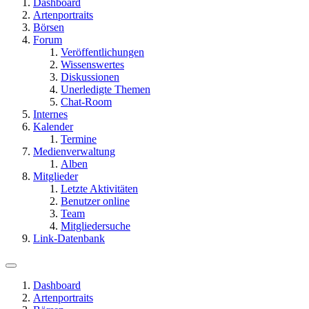
Dashboard
Artenportraits
Börsen
Forum
Veröffentlichungen
Wissenswertes
Diskussionen
Unerledigte Themen
Chat-Room
Internes
Kalender
Termine
Medienverwaltung
Alben
Mitglieder
Letzte Aktivitäten
Benutzer online
Team
Mitgliedersuche
Link-Datenbank
Dashboard
Artenportraits