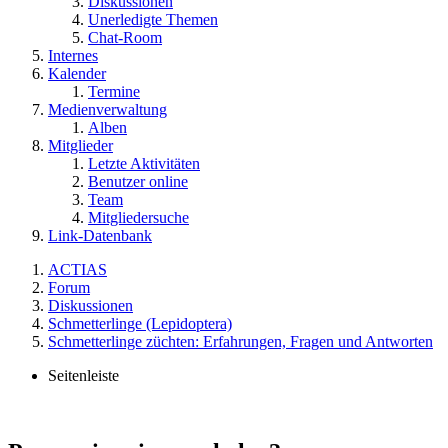
Diskussionen
Unerledigte Themen
Chat-Room
Internes
Kalender
Termine
Medienverwaltung
Alben
Mitglieder
Letzte Aktivitäten
Benutzer online
Team
Mitgliedersuche
Link-Datenbank
ACTIAS
Forum
Diskussionen
Schmetterlinge (Lepidoptera)
Schmetterlinge züchten: Erfahrungen, Fragen und Antworten
Seitenleiste