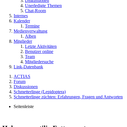
Diskussionen
Unerledigte Themen
Chat-Room
Internes
Kalender
Termine
Medienverwaltung
Alben
Mitglieder
Letzte Aktivitäten
Benutzer online
Team
Mitgliedersuche
Link-Datenbank
ACTIAS
Forum
Diskussionen
Schmetterlinge (Lepidoptera)
Schmetterlinge züchten: Erfahrungen, Fragen und Antworten
Seitenleiste