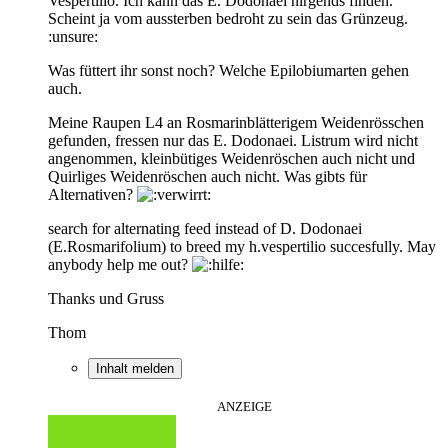
Vespertilio. Ich kann das E. Dodonaei nirgends finden.
Scheint ja vom aussterben bedroht zu sein das Grünzeug.
:unsure:
Was füttert ihr sonst noch? Welche Epilobiumarten gehen
auch.
Meine Raupen L4 an Rosmarinblätterigem Weidenrösschen
gefunden, fressen nur das E. Dodonaei. Listrum wird nicht
angenommen, kleinbütiges Weidenröschen auch nicht und
Quirliges Weidenröschen auch nicht. Was gibts für
Alternativen?
search for alternating feed instead of D. Dodonaei
(E.Rosmarifolium) to breed my h.vespertilio succesfully. May
anybody help me out?
Thanks und Gruss
Thom
Inhalt melden
ANZEIGE