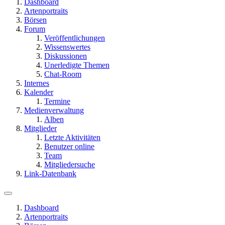
Dashboard
Artenportraits
Börsen
Forum
Veröffentlichungen
Wissenswertes
Diskussionen
Unerledigte Themen
Chat-Room
Internes
Kalender
Termine
Medienverwaltung
Alben
Mitglieder
Letzte Aktivitäten
Benutzer online
Team
Mitgliedersuche
Link-Datenbank
Dashboard
Artenportraits