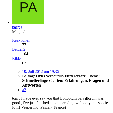
pasreg
Mitglied
Reaktionen
77
Beiträge
104
Bilder
62
19. Juli 2012 um 19:35
Beitrag:
Hyles vespertilio Futterersatz
,
Thema:
Schmetterlinge züchten: Erfahrungen, Fragen und
Antworten
#2
tom , I have ever say you that Epilobium parviflorum was
good , i've just finished a total breeding with only this species
fot H.Vespertilio ,Pascal ( France)